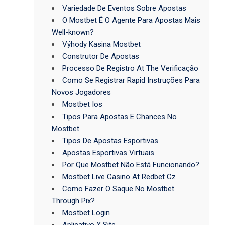
Variedade De Eventos Sobre Apostas
O Mostbet É O Agente Para Apostas Mais
Well-known?
Výhody Kasina Mostbet
Construtor De Apostas
Processo De Registro At The Verificação
Como Se Registrar Rapid Instruções Para
Novos Jogadores
Mostbet Ios
Tipos Para Apostas E Chances No
Mostbet
Tipos De Apostas Esportivas
Apostas Esportivas Virtuais
Por Que Mostbet Não Está Funcionando?
Mostbet Live Casino At Redbet Cz
Como Fazer O Saque No Mostbet
Through Pix?
Mostbet Login
Aplicativo X Site