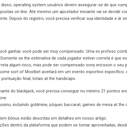
ém disso, operating system usuários devem assegurar-se de que cu
apostas on-line. Até mesmo um apostador iniciante vai se decidir co
e. Depois do registro, você precisa verificar sua identidade e är sn
 você ganhar, você pode ser muy compensado. Uma ex profeso comb
omente se the estimativa de cada jogador estiver correta é que e
rreta algum risco, mas pode ser compensado sony ericsson o seu p
e some sort of Mostbet aceitará em um evento esportivo específico. 
pontuação final, totais at the handicaps.
te do blackjack, você precisa conseguir no mínimo 21 pontos en
one.
sino, incluindo goldmine, pôquer, baccarat, games de mesa at the 
stem bônus estão descritas em detalhes em nosso artigo.
oções dentro da plataforma que podem se tornar aproveitadas, des