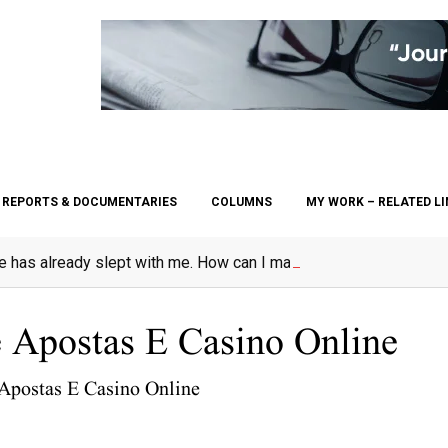
REPORTS & DOCUMENTARIES
COLUMNS
MY WORK – RELATED L
e has already slept with me. How can I marry her?”
 Apostas E Casino Online
Apostas E Casino Online