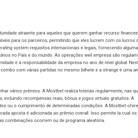
tunidade atraente para aqueles que querem ganhar recurso financei
veis para os parceiros, permitindo que eles lucrem com os lucros 
ating system requisitos internacionais e legais, fornecendo alguma
uários no País e do mundo. As operações weil empresa são regula
timidade e a responsabilidade da empresa no ano de nível global. Nest
m combo com várias partidas no mesmo bilhete e a strange é uma a
nhar vários prêmios. A Mostbet realiza loterias regularmente, nas qu
incluindo recompensas reais, bônus e jogos virtuais gratuitos. A
lhetes ou o cumprimento de determinadas condições. A Mostbet ofer
ada aposta é adicionada ao prêmio overall. Isso permite la cual os
rtas combinações ocorrem ou de programa aleatória.