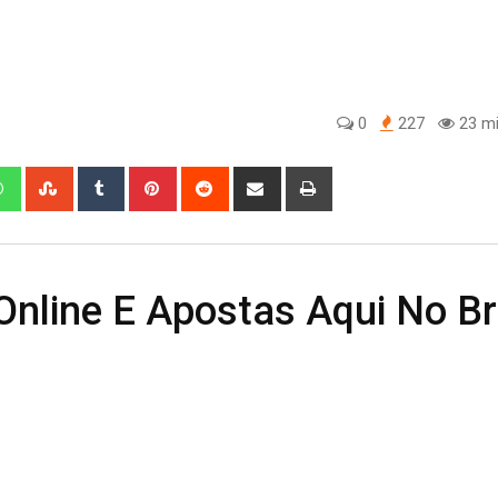
0
227
23 mi
edIn
Whatsapp
StumbleUpon
Tumblr
Pinterest
Reddit
Share
Print
via
Email
 Online E Apostas Aqui No Br