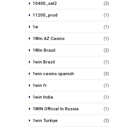
10400_sat2
(2)
11200_prod
(1)
1w
(1)
1Win AZ Casino
(1)
1Win Brasil
(2)
1win Brazil
(1)
1win casino spanish
(3)
1win fr
(1)
1win India
(1)
1WIN Official In Russia
(1)
1win Turkiye
(3)