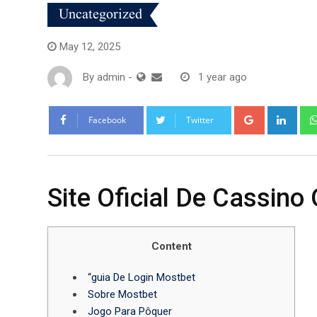
Uncategorized
May 12, 2025
By
admin
-
1 year ago
Google+
Link
Facebook
Twitter
Site Oficial De Cassino
Content
“guia De Login Mostbet
Sobre Mostbet
Jogo Para Pôquer