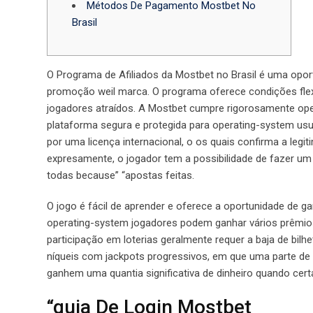
Métodos De Pagamento Mostbet No
Brasil
O Programa de Afiliados da Mostbet no Brasil é uma opor
promoção weil marca. O programa oferece condições flexí
jogadores atraídos. A Mostbet cumpre rigorosamente oper
plataforma segura e protegida para operating-system us
por uma licença internacional, o os quais confirma a legi
expresamente, o jogador tem a possibilidade de fazer u
todas because” “apostas feitas.
O jogo é fácil de aprender e oferece a oportunidade de ga
operating-system jogadores podem ganhar vários prêmios, 
participação em loterias geralmente requer a baja de bi
níqueis com jackpots progressivos, em que uma parte de c
ganhem uma quantia significativa de dinheiro quando ce
“guia De Login Mostbet