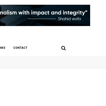
INKS
CONTACT