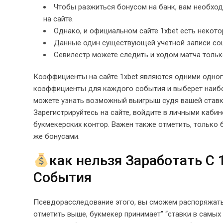
Чтобы разжиться бонусом на банк, вам необход
на сайте.
Однако, и официальном сайте 1xbet есть некот
Данные один существующей учетной записи соцс
Севилестр можете следить и ходом матча только
Коэффициенты на сайте 1xbet являются одними одног
коэффициенты для каждого события и выберет наибол
можете узнать возможный выигрыш судя вашей ставке
Зарегистрируйтесь на сайте, войдите в личными каби
букмекерских контор. Важен также отметить, только
же бонусами.
как нельзя Заработать С
События
Псевдорасследование этого, вы сможем распоряжатьс
отметить выше, букмекер принимает” “ставки в самых