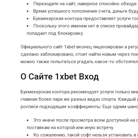
Переходите на сайт, наверное спокойно обходя 
Время успешного пополнения счета, деньги буду
Букмекерская контора предоставляет услуги т
Поскольку этого именем нет в списке провайдер
попадает под блокировку.
Официального сайт 1xbet вконец лицензирован а регу
сделано заблокировано, стоит найти новым через по
можно также попытаться угадать какое-то обстоятел
О Сайте 1xbet Вход
Букмекерская контора рекомендует услуги только мн
главная более пари же разных видах спорта. Каждый
росписи подходящие коэффициенты. Еще одним шансо
Это иначе после просмотра всем доступной на 
поставкам на которой или иную встречу.
Ко сожалению, такой софт нельзя установить в