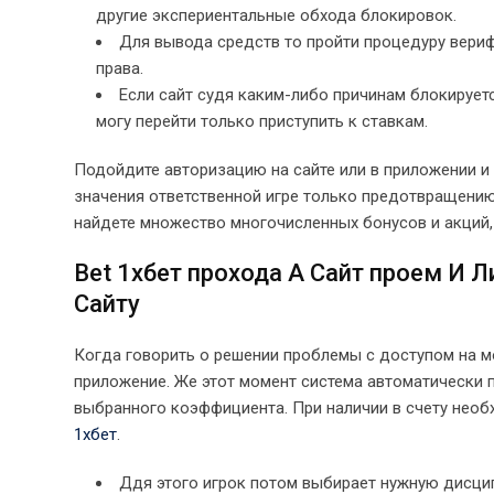
другие экспериентальные обхода блокировок.
Для вывода средств то пройти процедуру вериф
права.
Если сайт судя каким-либо причинам блокирует
могу перейти только приступить к ставкам.
Подойдите авторизацию на сайте или в приложении и
значения ответственной игре только предотвращению
найдете множество многочисленных бонусов и акций,
Bet 1хбет прохода А Сайт проем И 
Сайту
Когда говорить о решении проблемы с доступом на мо
приложение. Же этот момент система автоматически
выбранного коэффициента. При наличии в счету необ
1хбет
.
Ддя этого игрок потом выбирает нужную дисцип