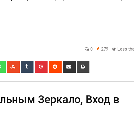
0
279
Less tha
edIn
Whatsapp
StumbleUpon
Tumblr
Pinterest
Reddit
Share
Print
via
Email
альным Зеркало, Вход в