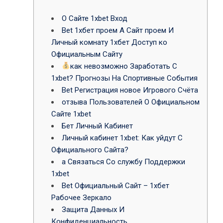
О Сайте 1xbet Вход
Bet 1хбет проем А Сайт проем И
Личный комнату 1хбет Доступ ко
Официальным Сайту
как невозможно Заработать С
1xbet? Прогнозы На Спортивные События
Bet Регистрация новое Игрового Счёта
отзыва Пользователей О Официальном
Сайте 1xbet
Бет Личный Кабинет
Личный кабинет 1xbet: Как уйдут С
Официального Сайта?
а Связаться Со службу Поддержки
1xbet
Bet Официальный Сайт – 1хбет
Рабочее Зеркало
Защита Данных И
Конфиденциальность