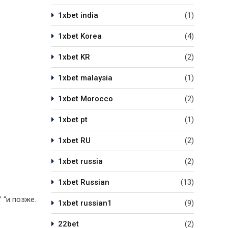
1xbet india
(1)
1xbet Korea
(4)
1xbet KR
(2)
1xbet malaysia
(1)
1xbet Morocco
(2)
1xbet pt
(1)
1xbet RU
(2)
1xbet russia
(2)
1xbet Russian
(13)
 “и позже.
1xbet russian1
(9)
22bet
(2)