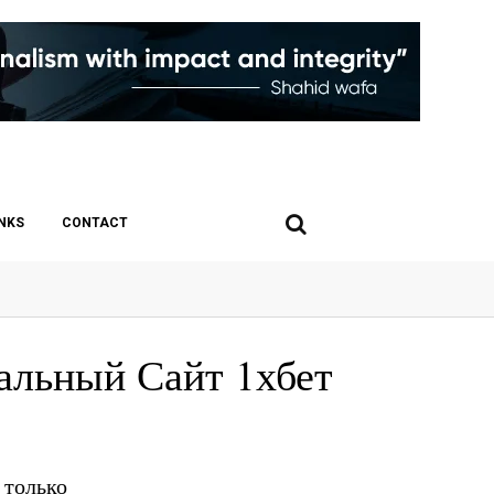
INKS
CONTACT
иальный Сайт 1хбет
 только