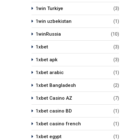
1win Turkiye
(3)
1win uzbekistan
(1)
1winRussia
(10)
1xbet
(3)
1xbet apk
(3)
1xbet arabic
(1)
1xbet Bangladesh
(2)
1xbet Casino AZ
(7)
1xbet casino BD
(1)
1xbet casino french
(1)
1xbet egypt
(1)