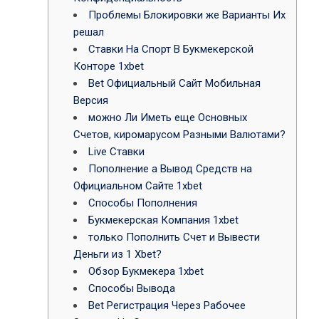
Проблемы Блокировки же Варианты Их
решал
Ставки На Спорт В Букмекерской
Конторе 1xbet
Bet Официальный Сайт Мобильная
Версия
можно Ли Иметь еще Основных
Счетов, киромарусом Разными Валютами?
Live Ставки
Пополнение а Вывод Средств на
Официальном Сайте 1xbet
Способы Пополнения
Букмекерская Компания 1xbet
только Пополнить Счет и Вывести
Деньги из 1 Xbet?
Обзор Букмекера 1xbet
Способы Вывода
Bet Регистрация Через Рабочее