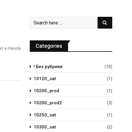
Categories
n a minute
! Без рубрики
(10)
10120_sat
(1)
10200_prod
(1)
10200_prod2
(3)
10250_sat
(1)
10300_sat
(2)