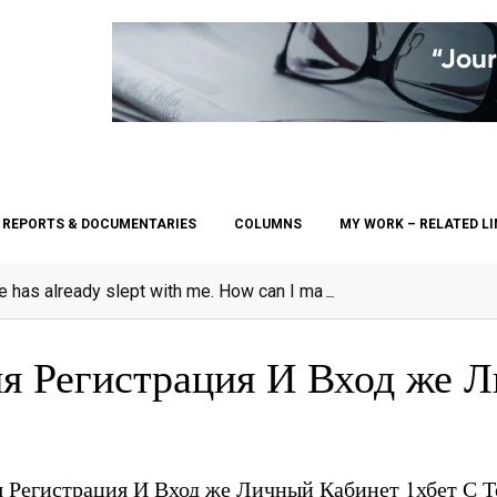
REPORTS & DOCUMENTARIES
COLUMNS
MY WORK – RELATED L
e has already slept with me. How can I marry her?”
я Регистрация И Вход же 
я Регистрация И Вход же Личный Кабинет 1хбет С 