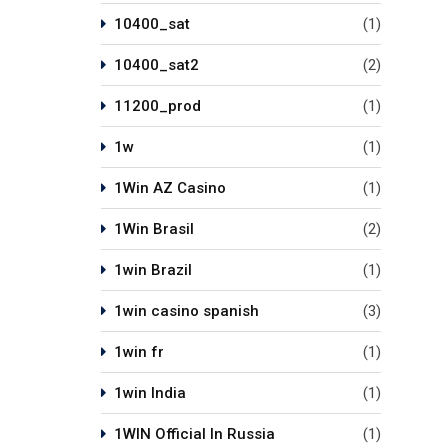
10400_sat
(1)
10400_sat2
(2)
11200_prod
(1)
1w
(1)
1Win AZ Casino
(1)
1Win Brasil
(2)
1win Brazil
(1)
1win casino spanish
(3)
1win fr
(1)
1win India
(1)
1WIN Official In Russia
(1)