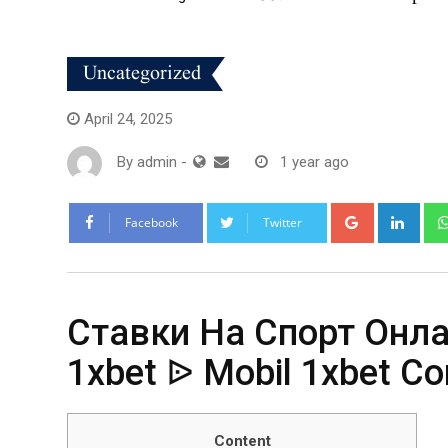
Uncategorized
April 24, 2025
By
admin
-
1 year ago
Google+
Link
Facebook
Twitter
Ставки На Спорт Онл
1xbet ᐉ Mobil 1xbet C
Content