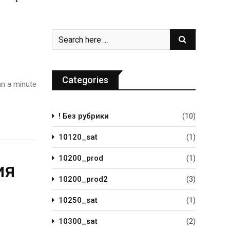
Categories
n a minute
! Без рубрики
(10)
10120_sat
(1)
10200_prod
(1)
ия
10200_prod2
(3)
10250_sat
(1)
10300_sat
(2)