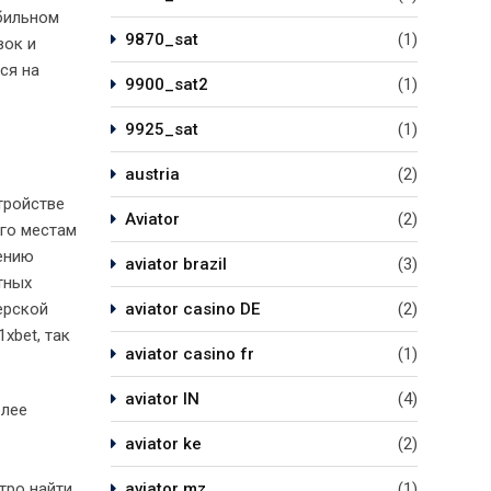
обильном
9870_sat
(1)
вок и
ся на
9900_sat2
(1)
9925_sat
(1)
austria
(2)
тройстве
Aviator
(2)
ого местам
ению
aviator brazil
(3)
тных
ерской
aviator casino DE
(2)
xbet, так
aviator casino fr
(1)
aviator IN
(4)
олее
aviator ke
(2)
тро найти
aviator mz
(1)