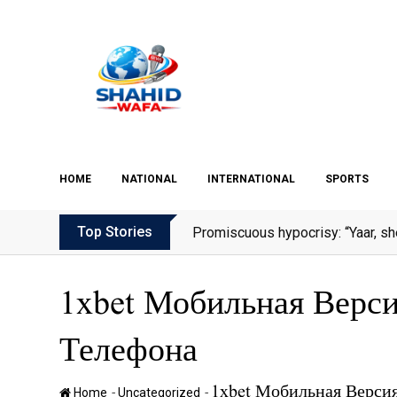
Skip
to
content
HOME
NATIONAL
INTERNATIONAL
SPORTS
Top Stories
Promiscuous hypocrisy: “Yaar, sh
1xbet Мобильная Верси
Телефона
1xbet Мобильная Верси
-
-
Home
Uncategorized