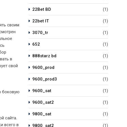
22Bet BD
(1)
22bet IT
(1)
ять своим
смотрен
3070_tr
(1)
ильное
652
(1)
ось
бор
888starz bd
(1)
вать в
рует свой
9600_prod
(1)
9600_prod3
(1)
9600_sat
(1)
ез боковую
9600_sat2
(1)
9800_sat
(1)
й сайта.
и всего в
9800_sat2
(1)