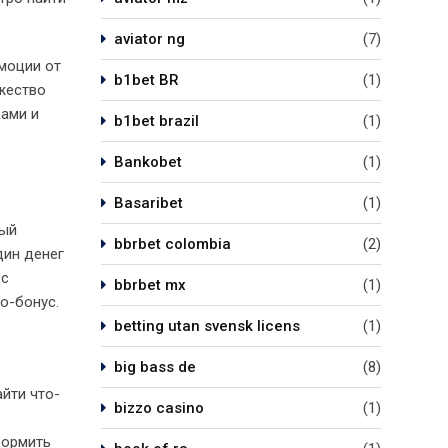
aviator ng
(7)
моции от
b1bet BR
(1)
ожество
ками и
b1bet brazil
(1)
Bankobet
(1)
Basaribet
(1)
ный
bbrbet colombia
(2)
дин денег
 с
bbrbet mx
(1)
о-бонус.
betting utan svensk licens
(1)
big bass de
(8)
йти что-
bizzo casino
(1)
формить