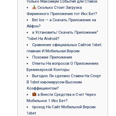
только Максимум Событий дли Ставок
Сколько Стоит Загрузка
Фирменного Приложения тот Икс Бет?
Bet Іos — а Скачать Приложение на
Айфон?
а Установить/ Скачать Приложение”
“1xbet На Android?
Сравнение официальных Сайтов 1xbet:
главная И Мобильная Версии
Похожие Приложения
Ответы На вопросов О Приложениях
Букмекерской Конторы
Выгодно Ли сделано Ставки На Спорт
В 1xbet киромарусом Высоким
Коэффициентом?
а Внести Средства и Счет Через
Мобильное 1 Икс Бет?
проход На Сайт Мобильной Версии
1xbet