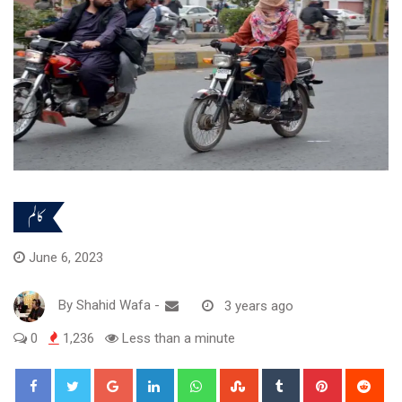
کالم
June 6, 2023
By
Shahid Wafa
-
3 years ago
0
1,236
Less than a minute
Google+
LinkedIn
Whatsapp
StumbleUpon
Tumblr
Pinterest
Red