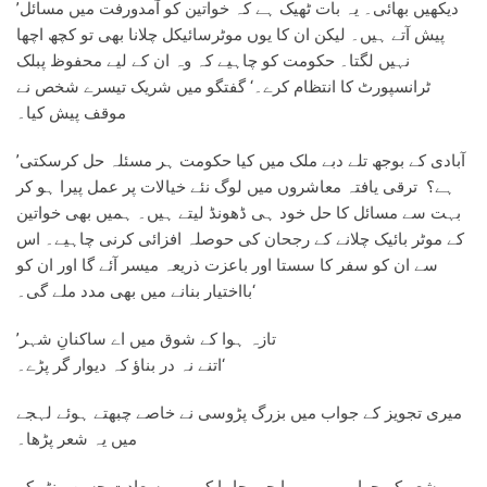
’دیکھیں بھائی۔ یہ بات ٹھیک ہے کہ خواتین کو آمدورفت میں مسائل
پیش آتے ہیں۔ لیکن ان کا یوں موٹرسائیکل چلانا بھی تو کچھ اچھا
نہیں لگتا۔ حکومت کو چاہیے کہ وہ ان کے لیے محفوظ پبلک
ٹرانسپورٹ کا انتظام کرے۔‘ گفتگو میں شریک تیسرے شخص نے
موقف پیش کیا۔
’آبادی کے بوجھ تلے دبے ملک میں کیا حکومت ہر مسئلہ حل کرسکتی
ہے؟ ترقی یافتہ معاشروں میں لوگ نئے خیالات پر عمل پیرا ہو کر
بہت سے مسائل کا حل خود ہی ڈھونڈ لیتے ہیں۔ ہمیں بھی خواتین
کے موٹر بائیک چلانے کے رجحان کی حوصلہ افزائی کرنی چاہیے۔ اس
سے ان کو سفر کا سستا اور باعزت ذریعہ میسر آئے گا اور ان کو
بااختیار بنانے میں بھی مدد ملے گی۔‘
’تازہ ہوا کے شوق میں اے ساکنانِ شہر
اتنے نہ در بناؤ کہ دیوار گر پڑے۔‘
میری تجویز کے جواب میں بزرگ پڑوسی نے خاصے چبھتے ہوئے لہجے
میں یہ شعر پڑھا۔