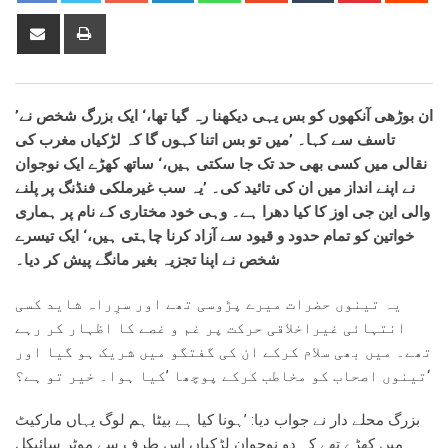
Share
Print
via
Email
’ان بوڑھی آنکھوں کو بس یہی دیکھنا رہ گیا تھا،‘ ایک بزرگ شخص نے
تاسف سے کہا۔ ’میں تو بس اتنا کہوں گا کہ لڑکیاں مغرب کی
نقالی میں کسی بھی حد تک جا سکتی ہیں،‘ ساتھ کھڑے ایک نوجوان
نے اپنے انداز میں ان کی تائید کی۔ ’یہ سب غیرملکی فنڈنگ پر پلنے
والی این جی اوز کا کیا دھرا ہے۔ وہی خود مختاری کے نام پر ہماری
خواتین کو تمام حدود و قیود سے آزاد کرنا چاہتی ہیں،‘ ایک تیسرے
شخص نے اپنا تجزیہ بغیر مانگے پیش کر دیا۔
یہ تینوں حضرات میرے پڑوسی تھے اور سرِراہ شاید کسی
انتہائی غیراخلاقی حرکت پر غم و غصے کا اظہار کر رہے
تھے۔ میں بھی سلام کرکے ان کی گفتگو میں شریک ہو گیا اور
تینوں اصحاب کو مخاطب کرکے پوچھا ’کیا ہوا۔ خیر تو ہے؟‘
بزرگ محلے دار نے جواب دیا: ’ہونا کیا ہے بیٹا ہم لوگ یہاں مارکیٹ
میں کھڑے تھے کہ دو نوجوان لڑکیاں اس طرف سے موٹر سائیکل