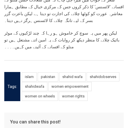
شعر کے جواب میں میرا جی چاہا کہ میں سعادت حسن منٹو کے
افسانے ’لائسنس‘ کا ذکر کروں جس کے مرکزی خیال کے مطابق ہمارا
معاشرہ عورت کو کوٹھا چلانے کی اجازت تو دیتا ہے لیکن باعزت گزر
بسر کے لیے تانگہ چلانے کا لائسنس ہرگز نہیں دیتا۔
لیکن پھر میں یہ سوچ کر خاموش ہو رہا کہ چند لڑکیوں کے موٹر
بائیک چلانے کا منظر دیکھ کر روایات کے یہ امین اتنے مشتعل ہیں تو
منٹو کے افسانے کے آئینے میں کہیں۔۔۔۔
islam
pakistan
shahid wafa
shahidobserves
Tags:
shahidwafa
women empowerment
women on wheels
women rights
You can share this post!