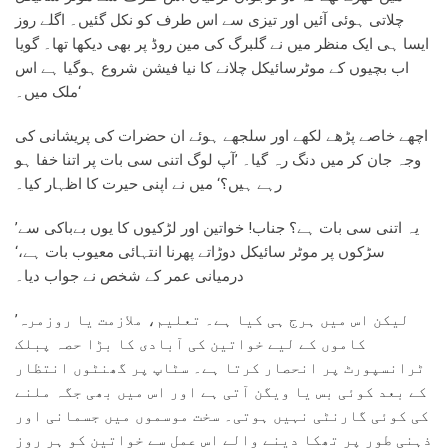
چلاتی ہوئی آئیں اور تیزی سے اس طرف کو نکل گئیں۔ اگلے روز
ایسا ہی ایک منظر میں نے گلبرگ کی مین روڈ پر بھی دیکھا تھا۔ گویا
اب بچیوں کے موٹرسائیکل چلانے کا نیا فیشن شروع ہوگیا ہے اس
ملک میں۔‘
اچھے خاصے پڑھے لکھے اور سلجھے ہوئے ان حضرات کی پریشانی کی
وجہ جان کر میں دنگ رہ گیا۔ ’آپ لوگ اتنی سی بات پر اتنا خفا ہو
رہے ہیں؟‘ میں نے اپنی حیرت کا اظہار کیا۔
’یہ اتنی سی بات ہے؟ جناب! خواتین اور لڑکیوں کا یوں بےباکی سے
سڑکوں پر موٹر سائیکل دوڑاتے پھرنا انتہائی معیوب بات ہے،‘
درمیانی عمر کے شخص نے جواب دیا۔
’لیکن اس میں ہرج ہی کیا ہے۔ تعلیم، ملازمت یا روزمرہ
کاموں کے لیے خواتین کی آبادی کا بڑا حصہ پبلک
ٹرانسپورٹ پر انحصار کرتا ہے۔ سٹاپ پر گھنٹوں انتظار
کے بعد کوئی بس یا ویگن آتی ہے اور اس میں بھی جگہ ملنے
کی کوئی گارنٹی نہیں ہوتی۔ سخت موسموں میں جسمانی اور
ذہنی طور پر تھکا دینے والے اس عمل سے خواتین کو ہر روز