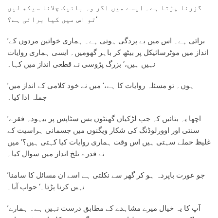
گزرنا پڑتا ہے۔ ایسے میں اگر وہ بائیک چلانا سیکھ لیں
تو اس میں کیا برائی ہے؟‘
’برائی ہے۔ اس میں بے پردگی ہوتی ہے۔ ہماری خواتین مردوں کے
انداز میں موٹرسائیکل پر بیٹھ کر باہر گھومیں۔ ایسی ہماری روایات
نہیں ہیں،‘ بزرگ پڑوسی نے قطعی انداز میں کہا۔
’ہوں۔ تو مسئلہ روایات کا ہے،‘ میں نے خود کلامی کے انداز میں
جملہ ادا کیا۔
’اچھا یہ بتائیں کہ جب لڑکیاں گھنٹوں بس سٹاپس پر بیہودہ فقرے
سنتی اور اوورلوڈنگ کی شکار ویگنوں میں جسمانی ہراسیت کے
غلیظ حملے سہتی ہیں اس وقت ہماری روایات کیا کہتی ہیں؟‘ میں
نے قدرے تلخ انداز میں سوال کیا۔
’جو عورت باپردہ ہو کر گھر سے نکلتی ہے اسے ان مسائل کا سامنا
نہیں کرنا پڑتا۔‘ جواب آیا۔
’آپ کا یہ خیال میرے مشاہدے کے مطابق درست نہیں ہے۔ ہمارے