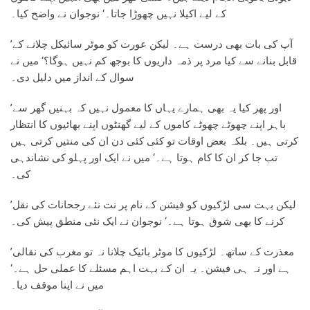
کے لیے اکیلا نہیں چھوڑا جاتا۔‘ نوجوان نے واضح کیا۔
’آپ کی بات بھی درست ہے۔ لیکن عورت کو موٹر سائیکل چلانے کے
قابل بنانے سے کیا مرد پر ذمہ داریوں کا بوجھ کم نہیں ہوگا؟‘ میں نے
سوال کے انداز میں دلیل دی۔
’اور پھر کیا یہ بھی ہمارے یہاں کا معمول نہیں کہ بہنیں گھر سے
باہر اپنے چھوٹے چھوٹے کاموں کے لیے گھنٹوں اپنے بھائیوں کا انتظار
کرتی ہیں۔ بلکہ بعض اوقات تو کئی کئی دن ان کی منتیں کرتی ہیں
تب جا کر ان کا کام ہوتا ہے۔‘ میں نے ایک اور پہلو کی نشاندہی
کی۔
’لیکن بہت سی لڑکیوں کو فیشن کے نام پر نت نئے رجحانات کی نقل
کرنے کا بھی شوق ہوتا ہے۔‘ نوجوان نے ایک نئی منطق پیش کی۔
’معذرت کے ساتھ۔ لڑکیوں کا موٹر بائیک چلانا نہ تو مغرب کی نقالی
ہے اور نہ ہی فیشن۔ یہ ان کے بہت اہم مسئلے کا عملی حل ہے۔‘
میں نے اپنا موقف دیا۔