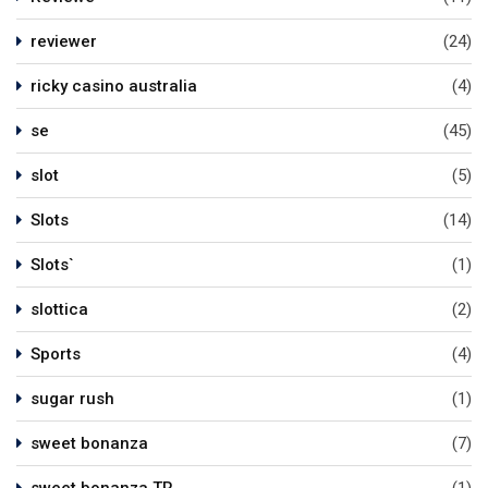
reviewer
(24)
ricky casino australia
(4)
se
(45)
slot
(5)
Slots
(14)
Slots`
(1)
slottica
(2)
Sports
(4)
sugar rush
(1)
sweet bonanza
(7)
sweet bonanza TR
(1)