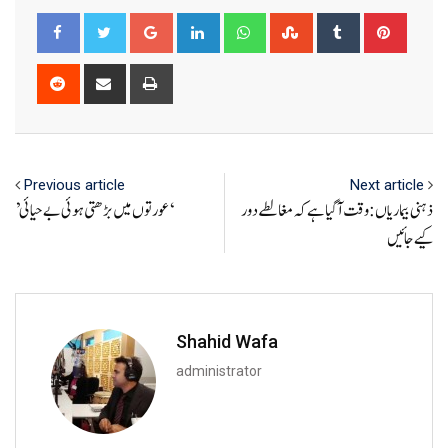
Google+
LinkedIn
Whatsapp
StumbleUpon
Tumblr
Pinter
Reddit
Share
Print
via
Email
Previous article
Next article
ذہنی بیماریاں: وقت آ گیا ہے کہ مغالطے دور
’عورتوں میں بڑھتی ہوئی بے حیائی‘
کیے جائیں
Shahid Wafa
administrator