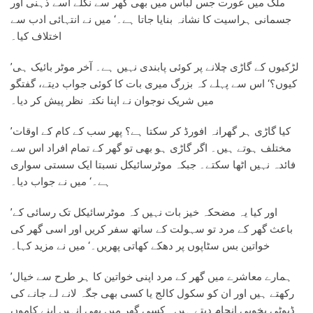
ملک میں عورت جس لباس میں بھی گھر سے نکلے اسے ذہنی اور
جسمانی ہراسیت کا نشانہ بنایا جاتا ہے۔‘ میں نے انتہائی ادب سے
اختلاف کیا۔
’لڑکیوں کے گاڑی چلانے پر کوئی پابندی نہیں ہے۔ آخر موٹر بائیک ہی
کیوں؟‘ اس سے پہلے کہ بزرگ میری بات کا کوئی جواب دیتے، گفتگو
میں شریک نوجوان نے اپنا نکتہ نظر پیش کر دیا۔
’کیا گاڑی ہر گھرانہ افورڈ کر سکتا ہے؟ پھر سب کے کام کے اوقات
مختلف ہوتے ہیں۔ اگر گاڑی ہو بھی تو گھر کے تمام افراد اس سے
فائدہ نہیں اٹھا سکتے۔ جبکہ موٹرسائیکل نسبتا ایک سستی سواری
ہے۔‘ میں نے جواب دیا۔
’اور کیا یہ مضحکہ خیز بات نہیں کہ موٹرسائیکل تک رسائی کے
باعث گھر کے مرد تو سہولت کے ساتھ سفر کریں اور اسی گھر کی
خواتین بس سٹاپوں پر دھکے کھاتی پھریں۔‘ میں نے مزید کہا۔
’ہمارے معاشرے میں گھر کے مرد اپنی خواتین کا ہر طرح سے خیال
رکھتے ہیں اور ان کو سکول کالج یا کسی بھی جگہ لانے لے جانے کی
ڈیوٹی بخوبی انجام دیتے ہیں۔ کسی گھر میں بھی انہیں اپنے کاموں