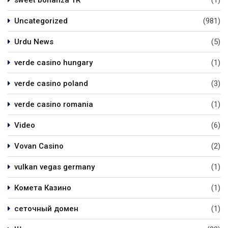
Uncategorized
(981)
Urdu News
(5)
verde casino hungary
(1)
verde casino poland
(3)
verde casino romania
(1)
Video
(6)
Vovan Casino
(2)
vulkan vegas germany
(1)
Комета Казино
(1)
сеточный домен
(1)