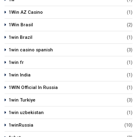
1Win AZ Casino
(1)
1Win Brasil
(2)
1win Brazil
(1)
1win casino spanish
(3)
1win fr
(1)
1win India
(1)
1WIN Official In Russia
(1)
1win Turkiye
(3)
1win uzbekistan
(1)
1winRussia
(10)