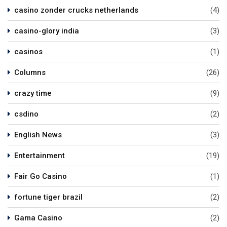
casino zonder crucks netherlands
(4)
casino-glory india
(3)
casinos
(1)
Columns
(26)
crazy time
(9)
csdino
(2)
English News
(3)
Entertainment
(19)
Fair Go Casino
(1)
fortune tiger brazil
(2)
Gama Casino
(2)