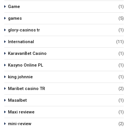
Game
(1)
games
(5)
glory-casinos tr
(1)
International
(11)
KaravanBet Casino
(1)
Kasyno Online PL
(1)
king johnnie
(1)
Maribet casino TR
(2)
Masalbet
(1)
Maxi reviewe
(1)
mini-review
(2)