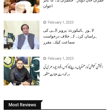
عمران خان دوبارہ حکمران بنے گا: بابر
اعوان
February 1, 2023
لاہور ہائیکورٹ: پرویز الہی کی
ہراساں کرنے کے خلاف درخواست
سماعت کیلئے مقرر
February 1, 2023
الیکشن کمیشن کو دھمکیاں دینے کا کیس، فوادچودھری کی
درخواست ضمانت منظور
Most Reviews